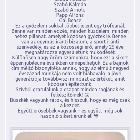
Szabó Kálmán
Szabó Arnold
Papp Alfonz
Gál Bence
Ez a győzelem sokkal többet jelent egy trófeánál.
Benne van minden edzés, minden küzdelem, minden
nehéz pillanat, amelyet közösen győztek le. Benne
van az egymás iránti bizalom, a sport iránti
szenvedély, és az a közösségi erő, amely 25 éve
meghatározza egyesületünk működését.
Különösen nagy öröm számunkra, hogy ezt a sikert
éppen jubileumi évünkben ünnepelhetjük. Ez a bajnoki
cím méltó bizonyítéka annak, hogy az elmúlt negyed
évszázad munkája nem volt hiábavaló: a jövő
generációja továbbviszi mindazt az értéket, amit
közösen építettünk.
Szívből gratulálunk a csapat minden tagjának és
felkészítőinek! 👏
Büszkék vagyunk rátok, és hisszük, hogy ez még csak
a kezdet.
Együtt erősebbek vagyunk – és együtt még sok
hasonló sikert érünk el! 💙