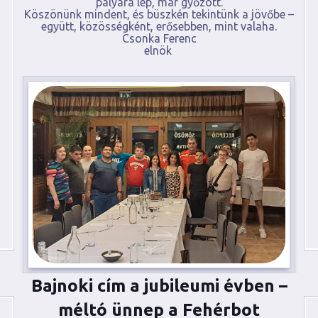
pályára lép, már győzött.
Köszönünk mindent, és büszkén tekintünk a jövőbe –
együtt, közösségként, erősebben, mint valaha.
Csonka Ferenc
elnök
Bajnoki cím a jubileumi évben –
méltó ünnep a Fehérbot