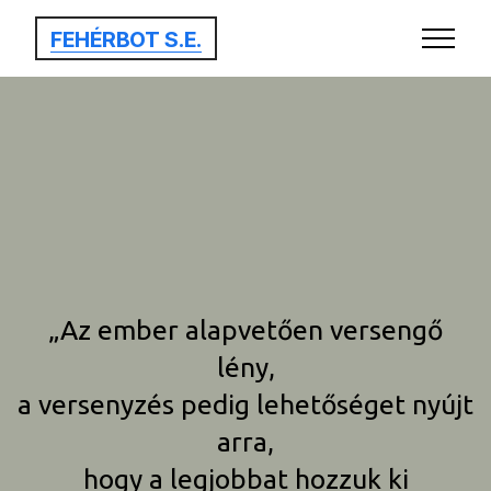
FEHÉRBOT S.E.
„Az ember alapvetően versengő
lény,
a versenyzés pedig lehetőséget nyújt
arra,
hogy a legjobbat hozzuk ki