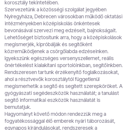
korosztály tekintetében.
Szervezetünk a közösségi szolgálat jegyében
Nyíregyháza, Debrecen városokban működő oktatási
intézményekben középiskolás önkéntesek
bevonásával szervezi meg edzéseit, bajnokságait.
Lehetőséget biztosítunk arra, hogy a középiskolások
megismerjék, kipróbálják és segítőként
közreműködjenek a csörgőlabda edzéseinken.
Igyekszünk egészséges versenyszellemet, reális
önértékelést kialakítani sportolóinkban, segítőinkben.
Rendszeresen tartunk érzékenyítő foglalkozásokat,
ahol a résztvevők korosztálytól függetlenül
megismerhetik a segítő és segített szerepköröket. A
gyógyászati segédeszközök használatát; a tanulást
segítő informatikai eszközök használatát is
bemutatjuk.
Hagyományt követő módon rendezzük meg a
fogyatékossággal élő emberek nyári táborozását,
egynapos kirándulásokat, rendszeresek a