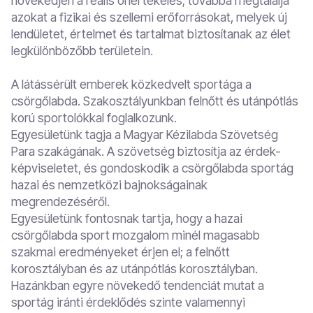
növekedjen a reális önértékelés; továbbá megtalálja
azokat a fizikai és szellemi erőforrásokat, melyek új
lendületet, értelmet és tartalmat biztosítanak az élet
legkülönbözőbb területein.
A látássérült emberek közkedvelt sportága a
csörgőlabda. Szakosztályunkban felnőtt és utánpótlás
korú sportolókkal foglalkozunk.
Egyesületünk tagja a Magyar Kézilabda Szövetség
Para szakágának. A szövetség biztosítja az érdek-
képviseletet, és gondoskodik a csörgőlabda sportág
hazai és nemzetközi bajnokságainak
megrendezéséről.
Egyesületünk fontosnak tartja, hogy a hazai
csörgőlabda sport mozgalom minél magasabb
szakmai eredményeket érjen el; a felnőtt
korosztályban és az utánpótlás korosztályban.
Hazánkban egyre növekedő tendenciát mutat a
sportág iránti érdeklődés szinte valamennyi