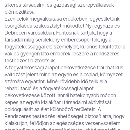
sikeres társadalmi és gazdasági szerepvállalásuk
előmozdítása.
Ezen célok megvalósítása érdekében, egyesületünk
csörgőlabda szakosztályt működtet Nyíregyháza és
Debrecen városokban. Fontosnak tartjuk, hogy a
társadalmilag sérülékeny embercsoportok, így a
fogyatékossággal élő személyek, különös tekintettel a
vak és gyengén látó emberek részére a rendszeres
testedzést biztosítsuk.
A fogyatékossági állapot bekövetkezése traumatikus
változást jelent mind az egyén és a család, környezet
számára egyaránt. Minél rövidebb idő telik el a
rehabilitáció és a fogyatékossági állapot
bekövetkezése között, annál hatékonyabb módon
képes az egyén kialakítani társadalmi aktivitását,
boldogulását az élet különböző területein. A
Rendszeres testedzés lehetőséget biztosít arra, hogy
kialakuljon, fejlődjön az egészséges versenyszellem,