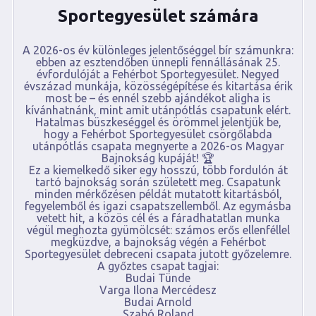
Sportegyesület számára
A 2026-os év különleges jelentőséggel bír számunkra:
ebben az esztendőben ünnepli fennállásának 25.
évfordulóját a Fehérbot Sportegyesület. Negyed
évszázad munkája, közösségépítése és kitartása érik
most be – és ennél szebb ajándékot aligha is
kívánhatnánk, mint amit utánpótlás csapatunk elért.
Hatalmas büszkeséggel és örömmel jelentjük be,
hogy a Fehérbot Sportegyesület csörgőlabda
utánpótlás csapata megnyerte a 2026-os Magyar
Bajnokság kupáját! 🏆
Ez a kiemelkedő siker egy hosszú, több fordulón át
tartó bajnokság során született meg. Csapatunk
minden mérkőzésen példát mutatott kitartásból,
fegyelemből és igazi csapatszellemből. Az egymásba
vetett hit, a közös cél és a fáradhatatlan munka
végül meghozta gyümölcsét: számos erős ellenféllel
megküzdve, a bajnokság végén a Fehérbot
Sportegyesület debreceni csapata jutott győzelemre.
A győztes csapat tagjai:
Budai Tünde
Varga Ilona Mercédesz
Budai Arnold
Szabó Roland