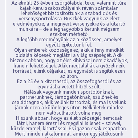
Az elmúlt 25 évben csörgőlabda, teke, valamint túra
kajak-kenu szakosztályaink révén számtalan
lehetőséget biztosítottunk a szabadidős és
versenysportolásra. Büszkék vagyunk az elért
eredményekre, a megnyert versenyekre és a kitartó
munkára – de a legnagyobb sikerünk mégsem
ezekben mérhető.
A legfőbb eredményünk az a közösség, amelyet
együtt építettünk fel.
Olyan emberek közössége ez, akik a fény mindkét
oldalán képesek meglátni a világ szépségét. Akik
hisznek abban, hogy az élet kihívásai nem akadályok,
hanem lehetőségek. Akik megtalálják a győzelmeik
forrását, elérik céljaikat, és egymást is segítik ezen
az úton.
Ez a 25 év a kitartásról, az összefogásról és az
egymásba vetett hitről szólt.
Hálásak vagyunk minden sportolónknak,
partnerünknek, támogatónknak, szülőnek és
családtagnak, akik velünk tartottak, és ma is velünk
járnak ezen a különleges úton. Nélkületek mindez
nem valósulhatott volna meg.
Hiszünk abban, hogy az élet szépségét nemcsak
látni, hanem érezni és megélni is lehet – szívvel,
küzdelemmel, kitartással. És igazán csak csapatban.
Mert minden alkalommal, amikor egy játékosunk