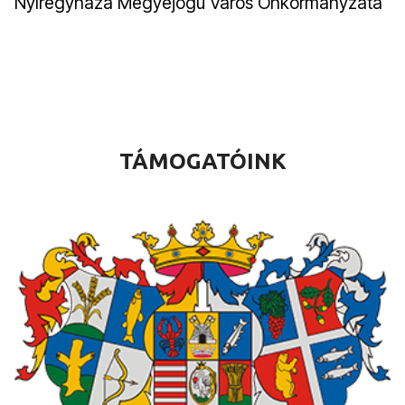
Nyíregyháza Megyejogú Város Önkormányzata
TÁMOGATÓINK